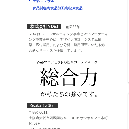
士業/コンサル
食品製造業/食品加工業/健康食品
株式会社ND&I
- 創業22年 -
ND&IはECコンサルティング事業とWebマーケティ
ング事業を中心に、デザイン設計、システム構
築、広告運用、および分析・運用保守にいたる総
合的なサービスを提供しています。
Osaka（大阪）
〒550-0011
大阪府大阪市西区阿波座1-10-18 サンポリマー本町
ビル3F