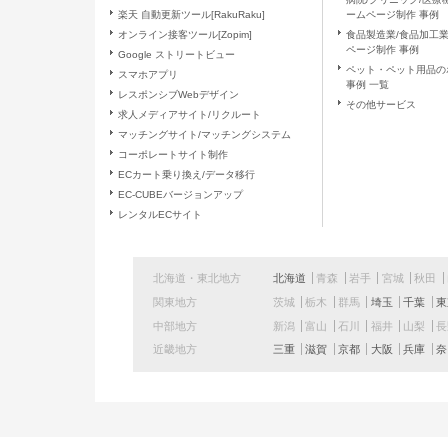
当社に対する個人情報のご提供は
楽天 自動更新ツール[RakuRaku]
ームページ制作 事例
た場合、当社は、上記「個人情報
オンライン接客ツール[Zopim]
食品製造業/食品加工
ございます。また、これによりご
ページ制作 事例
Google ストリートビュー
負いません。
ペット・ペット用品の
スマホアプリ
事例 一覧
レスポンシブWebデザイン
（１１）当社の個人情報の取扱いに
その他サービス
求人メディアサイト/リクルート
マッチングサイト/マッチングシステム
窓口の名称
コーポレートサイト制作
ECカート乗り換え/データ移行
EC-CUBEバージョンアップ
連絡先
レンタルECサイト
北海道・東北地方
北海道
青森
岩手
宮城
秋田
関東地方
茨城
栃木
群馬
埼玉
千葉
東
中部地方
新潟
富山
石川
福井
山梨
近畿地方
三重
滋賀
京都
大阪
兵庫
奈