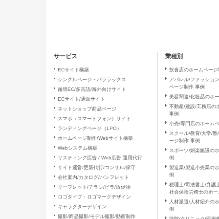
（５）個人情報の取扱いの委託につ
取得した個人情報の取扱いの全部
（６）開示対象個人情報の開示等お
ご本人からの求めにより、当社が
サービス
業種別
の停止・消去および第三者への提
開示等に応ずる窓口は、お問合せ
ECサイト構築
飲食店のホームページ
シングルページ・パララックス
アパレル/ファッショ
ページ制作 事例
越境EC/多言語/海外向けサイト
（７）本人が容易に認識できない方
美容関連/化粧品のホ
ECサイト/通販サイト
クッキーやウェブビーコン等を用
不動産/建設/工務店
ネットショップ商品ページ
ん。
事例
スマホ（スマートフォン）サイト
小売/専門店のホームペ
ランディングページ（LPO）
（８）個人情報の安全管理措置につ
スクール/教育/大学/
ホームページ制作/Webサイト構築
ージ制作 事例
取得した個人情報については、漏
Webシステム構築
スポーツ/娯楽施設の
置を講じます。 お問合せへの回
リスティング広告 / Web広告 運用代行
例
サイト運営/更新代行/コンサル/保守
製造業/製造小売業の
例
（９）個人情報保護方針
会社案内/カタログ/パンフレット
税理士/司法書士/弁護士
リーフレット/チラシ/ビラ/販促物
当社ホームページの個人情報保護
社会保険労務士のホー
ロゴタイプ・ロゴマークデザイン
人材派遣/人材紹介の
キャラクターデザイン
（１０）ご本人の権利の尊重
例
撮影/商品撮影/モデル撮影/動画制作
病院/クリニック/医療