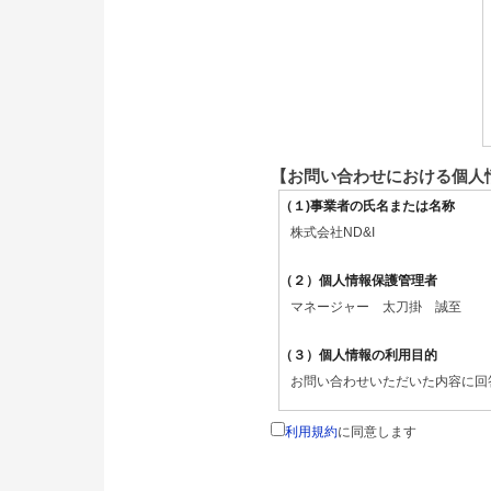
【お問い合わせにおける個人
（１)事業者の氏名または名称
株式会社ND&I
（２）個人情報保護管理者
マネージャー 太刀掛 誠至
（３）個人情報の利用目的
お問い合わせいただいた内容に回
（４）個人情報の第三者提供につい
利用規約
に同意します
取得した個人情報は法令等による