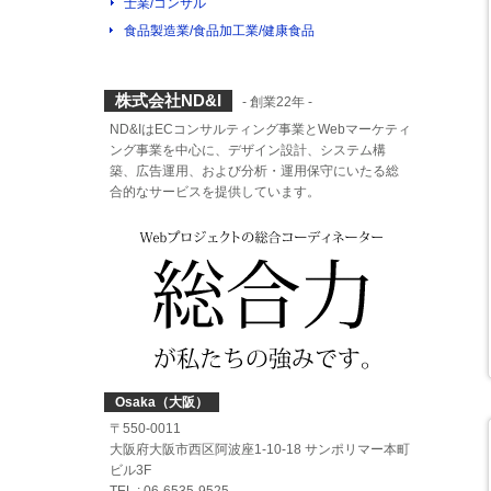
士業/コンサル
食品製造業/食品加工業/健康食品
株式会社ND&I
- 創業22年 -
ND&IはECコンサルティング事業とWebマーケティ
ング事業を中心に、デザイン設計、システム構
築、広告運用、および分析・運用保守にいたる総
合的なサービスを提供しています。
Osaka（大阪）
〒550-0011
大阪府大阪市西区阿波座1-10-18 サンポリマー本町
ビル3F