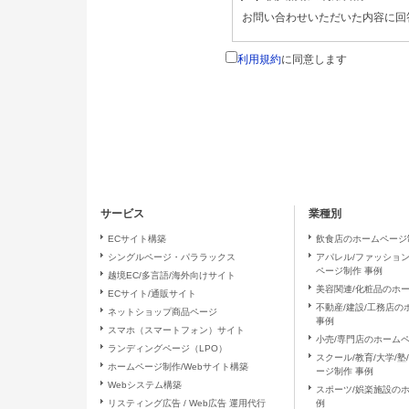
お問い合わせいただいた内容に回
（４）個人情報の第三者提供につい
利用規約
に同意します
取得した個人情報は法令等による
（５）個人情報の取扱いの委託につ
取得した個人情報の取扱いの全部
（６）開示対象個人情報の開示等お
ご本人からの求めにより、当社が
サービス
業種別
の停止・消去および第三者への提
開示等に応ずる窓口は、お問合せ
ECサイト構築
飲食店のホームページ
シングルページ・パララックス
アパレル/ファッショ
ページ制作 事例
越境EC/多言語/海外向けサイト
（７）本人が容易に認識できない方
美容関連/化粧品のホ
ECサイト/通販サイト
クッキーやウェブビーコン等を用
不動産/建設/工務店
ネットショップ商品ページ
ん。
事例
スマホ（スマートフォン）サイト
小売/専門店のホームペ
ランディングページ（LPO）
（８）個人情報の安全管理措置につ
スクール/教育/大学/
ホームページ制作/Webサイト構築
ージ制作 事例
取得した個人情報については、漏
Webシステム構築
スポーツ/娯楽施設の
置を講じます。 お問合せへの回
リスティング広告 / Web広告 運用代行
例