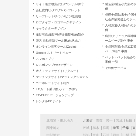
サイト運営/更新代行/コンサル/保守
製造業/製造小売業の
例
（９）個人情報保護方針
会社案内/カタログ/パンフレット
税理士/司法書士/弁護士
リーフレット/チラシ/ビラ/販促物
当社ホームページの個人情報保護
社会保険労務士のホー
ロゴタイプ・ロゴマークデザイン
人材派遣/人材紹介の
キャラクターデザイン
（１０）ご本人の権利の尊重
例
撮影/商品撮影/モデル撮影/動画制作
病院/クリニック/医療
当社に対する個人情報のご提供は
楽天 自動更新ツール[RakuRaku]
ームページ制作 事例
た場合、当社は、上記「個人情報
オンライン接客ツール[Zopim]
食品製造業/食品加工
ございます。また、これによりご
ページ制作 事例
Google ストリートビュー
負いません。
ペット・ペット用品の
スマホアプリ
事例 一覧
レスポンシブWebデザイン
（１１）当社の個人情報の取扱いに
その他サービス
求人メディアサイト/リクルート
マッチングサイト/マッチングシステム
窓口の名称
コーポレートサイト制作
ECカート乗り換え/データ移行
EC-CUBEバージョンアップ
連絡先
レンタルECサイト
北海道・東北地方
北海道
青森
岩手
宮城
秋田
関東地方
茨城
栃木
群馬
埼玉
千葉
東
中部地方
新潟
富山
石川
福井
山梨