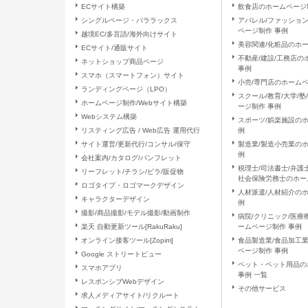
開示等に応ずる窓口は、お問合せ
ECサイト構築
飲食店のホームページ
シングルページ・パララックス
アパレル/ファッショ
ページ制作 事例
越境EC/多言語/海外向けサイト
（７）本人が容易に認識できない方
美容関連/化粧品のホ
ECサイト/通販サイト
クッキーやウェブビーコン等を用
不動産/建設/工務店
ネットショップ商品ページ
ん。
事例
スマホ（スマートフォン）サイト
小売/専門店のホームペ
ランディングページ（LPO）
（８）個人情報の安全管理措置につ
スクール/教育/大学/
ホームページ制作/Webサイト構築
ージ制作 事例
取得した個人情報については、漏
Webシステム構築
スポーツ/娯楽施設の
置を講じます。 お問合せへの回
リスティング広告 / Web広告 運用代行
例
サイト運営/更新代行/コンサル/保守
製造業/製造小売業の
例
（９）個人情報保護方針
会社案内/カタログ/パンフレット
税理士/司法書士/弁護士
リーフレット/チラシ/ビラ/販促物
当社ホームページの個人情報保護
社会保険労務士のホー
ロゴタイプ・ロゴマークデザイン
人材派遣/人材紹介の
キャラクターデザイン
（１０）ご本人の権利の尊重
例
撮影/商品撮影/モデル撮影/動画制作
病院/クリニック/医療
当社に対する個人情報のご提供は
楽天 自動更新ツール[RakuRaku]
ームページ制作 事例
た場合、当社は、上記「個人情報
オンライン接客ツール[Zopim]
食品製造業/食品加工
ございます。また、これによりご
ページ制作 事例
Google ストリートビュー
負いません。
ペット・ペット用品の
スマホアプリ
事例 一覧
レスポンシブWebデザイン
（１１）当社の個人情報の取扱いに
その他サービス
求人メディアサイト/リクルート