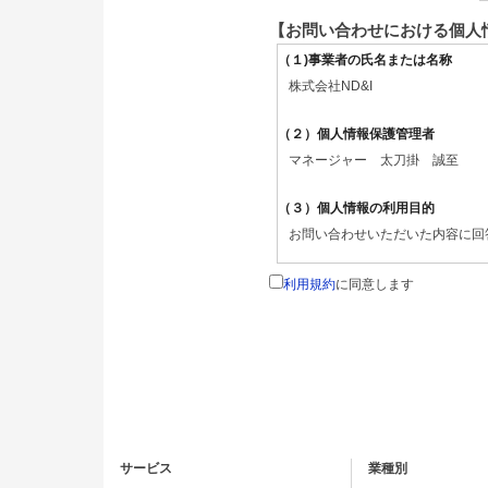
【お問い合わせにおける個人
（１)事業者の氏名または名称
株式会社ND&I
（２）個人情報保護管理者
マネージャー 太刀掛 誠至
（３）個人情報の利用目的
お問い合わせいただいた内容に回
（４）個人情報の第三者提供につい
利用規約
に同意します
取得した個人情報は法令等による
（５）個人情報の取扱いの委託につ
取得した個人情報の取扱いの全部
（６）開示対象個人情報の開示等お
ご本人からの求めにより、当社が
サービス
業種別
の停止・消去および第三者への提