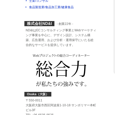
士業/コンサル
食品製造業/食品加工業/健康食品
株式会社ND&I
- 創業22年 -
ND&IはECコンサルティング事業とWebマーケティ
ング事業を中心に、デザイン設計、システム構
築、広告運用、および分析・運用保守にいたる総
合的なサービスを提供しています。
Osaka（大阪）
〒550-0011
大阪府大阪市西区阿波座1-10-18 サンポリマー本町
ビル3F