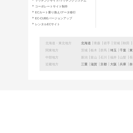
マッチングサイト/マッチングシステム
窓口の名称
コーポレートサイト制作
ECカート乗り換え/データ移行
EC-CUBEバージョンアップ
連絡先
レンタルECサイト
北海道・東北地方
北海道
青森
岩手
宮城
秋田
関東地方
茨城
栃木
群馬
埼玉
千葉
東
中部地方
新潟
富山
石川
福井
山梨
近畿地方
三重
滋賀
京都
大阪
兵庫
奈