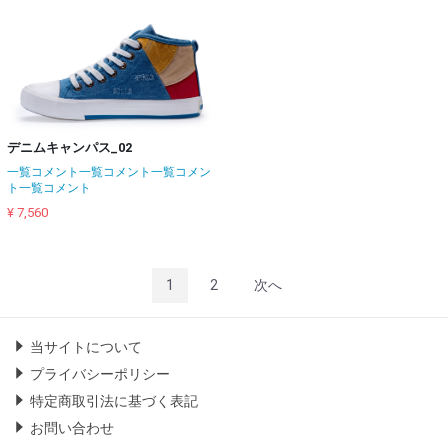
デニムキャンパス_02
一覧コメント一覧コメント一覧コメン
ト一覧コメント
¥ 7,560
1
2
次へ
当サイトについて
プライバシーポリシー
特定商取引法に基づく表記
お問い合わせ