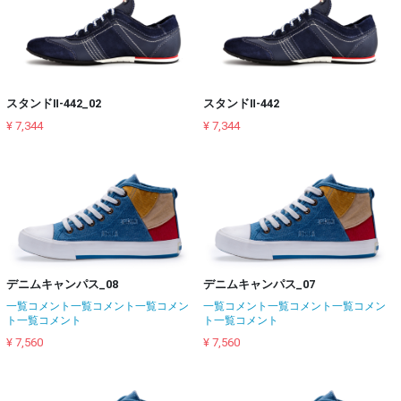
スタンドⅡ-442_02
スタンドⅡ-442
¥ 7,344
¥ 7,344
デニムキャンパス_08
デニムキャンパス_07
一覧コメント一覧コメント一覧コメン
一覧コメント一覧コメント一覧コメン
ト一覧コメント
ト一覧コメント
¥ 7,560
¥ 7,560