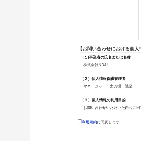
【お問い合わせにおける個人
（１)事業者の氏名または名称
株式会社ND&I
（２）個人情報保護管理者
マネージャー 太刀掛 誠至
（３）個人情報の利用目的
お問い合わせいただいた内容に回
（４）個人情報の第三者提供につい
利用規約
に同意します
取得した個人情報は法令等による