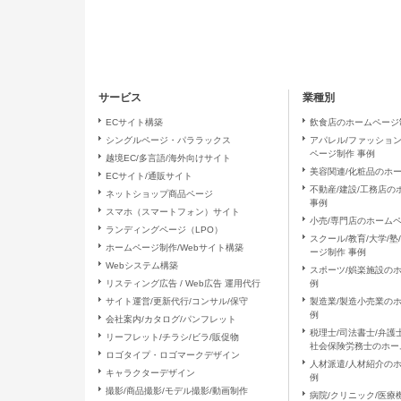
（５）個人情報の取扱いの委託につ
取得した個人情報の取扱いの全部
（６）開示対象個人情報の開示等お
ご本人からの求めにより、当社が
サービス
業種別
の停止・消去および第三者への提
開示等に応ずる窓口は、お問合せ
ECサイト構築
飲食店のホームページ
シングルページ・パララックス
アパレル/ファッショ
ページ制作 事例
越境EC/多言語/海外向けサイト
（７）本人が容易に認識できない方
美容関連/化粧品のホ
ECサイト/通販サイト
クッキーやウェブビーコン等を用
不動産/建設/工務店
ネットショップ商品ページ
ん。
事例
スマホ（スマートフォン）サイト
小売/専門店のホームペ
ランディングページ（LPO）
（８）個人情報の安全管理措置につ
スクール/教育/大学/
ホームページ制作/Webサイト構築
ージ制作 事例
取得した個人情報については、漏
Webシステム構築
スポーツ/娯楽施設の
置を講じます。 お問合せへの回
リスティング広告 / Web広告 運用代行
例
サイト運営/更新代行/コンサル/保守
製造業/製造小売業の
例
（９）個人情報保護方針
会社案内/カタログ/パンフレット
税理士/司法書士/弁護士
リーフレット/チラシ/ビラ/販促物
当社ホームページの個人情報保護
社会保険労務士のホー
ロゴタイプ・ロゴマークデザイン
人材派遣/人材紹介の
キャラクターデザイン
（１０）ご本人の権利の尊重
例
撮影/商品撮影/モデル撮影/動画制作
病院/クリニック/医療
当社に対する個人情報のご提供は