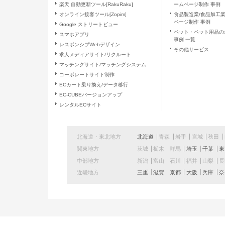
楽天 自動更新ツール[RakuRaku]
ームページ制作 事例
た場合、当社は、上記「個人情報
オンライン接客ツール[Zopim]
食品製造業/食品加工
ございます。また、これによりご
ページ制作 事例
Google ストリートビュー
負いません。
ペット・ペット用品の
スマホアプリ
事例 一覧
レスポンシブWebデザイン
（１１）当社の個人情報の取扱いに
その他サービス
求人メディアサイト/リクルート
マッチングサイト/マッチングシステム
窓口の名称
コーポレートサイト制作
ECカート乗り換え/データ移行
EC-CUBEバージョンアップ
連絡先
レンタルECサイト
北海道・東北地方
北海道
青森
岩手
宮城
秋田
関東地方
茨城
栃木
群馬
埼玉
千葉
東
中部地方
新潟
富山
石川
福井
山梨
近畿地方
三重
滋賀
京都
大阪
兵庫
奈