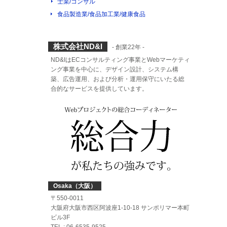
士業/コンサル
食品製造業/食品加工業/健康食品
株式会社ND&I
- 創業22年 -
ND&IはECコンサルティング事業とWebマーケティ
ング事業を中心に、デザイン設計、システム構
築、広告運用、および分析・運用保守にいたる総
合的なサービスを提供しています。
Osaka（大阪）
〒550-0011
大阪府大阪市西区阿波座1-10-18 サンポリマー本町
ビル3F