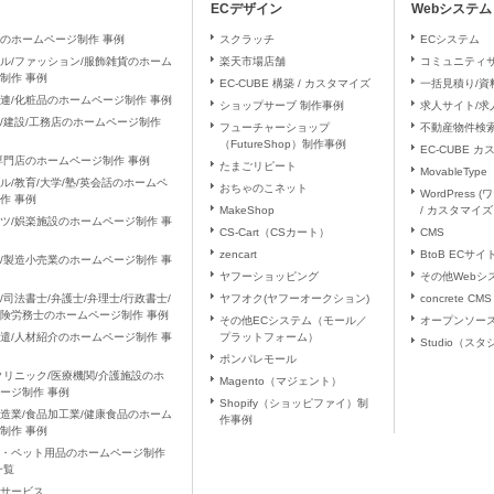
ECデザイン
Webシステム
第三者への提供の停止（「開示等」といいます。）に応じます。
は、お問合せいただきました当該部署になります。
のホームページ制作 事例
スクラッチ
ECシステム
ル/ファッション/服飾雑貨のホーム
楽天市場店舗
コミュニティ
制作 事例
EC-CUBE 構築 / カスタマイズ
一括見積り/資
識できない方法による個人情報の取得
連/化粧品のホームページ制作 事例
ショップサーブ 制作事例
求人サイト/
ーコン等を用いるなどして、本人が容易に認識できない方法による個人情報の取得
/建設/工務店のホームページ制作
フューチャーショップ
不動産物件検
（FutureShop）制作事例
EC-CUBE 
専門店のホームページ制作 事例
たまごリピート
MovableType
管理措置について
ル/教育/大学/塾/英会話のホームペ
おちゃのこネット
WordPress
作 事例
ついては、漏洩、減失またはき損の防止と是正、その他個人情報の安全管理のため
MakeShop
/ カスタマイズ
ツ/娯楽施設のホームページ制作 事
問合せへの回答後、取得した個人情報は当社内において削除致します。
CS-Cart（CSカート）
CMS
zencart
BtoB ECサ
/製造小売業のホームページ制作 事
ヤフーショッピング
その他Webシ
針
ヤフオク(ヤフーオークション)
concrete CMS
/司法書士/弁護士/弁理士/行政書士/
個人情報保護方針をご覧下さい。
険労務士のホームページ制作 事例
その他ECシステム（モール／
オープンソー
プラットフォーム）
遣/人材紹介のホームページ制作 事
Studio（ス
の尊重
ポンパレモール
クリニック/医療機関/介護施設のホ
報のご提供は、ご本人様の任意のご意思によります。ただし、ご本人様が個人情報
Magento（マジェント）
ージ制作 事例
記「個人情報の利用目的」に記載の各種サービスのご提供やお問い合わせ等のご対
Shopify（ショッピファイ）制
造業/食品加工業/健康食品のホーム
作事例
これによりご本人様が被った損害（逸失利益を含む）、不利益等について、当社は
制作 事例
ト・ペット用品のホームページ制作
一覧
報の取扱いに関する苦情、相談等の問合せ先
他サービス