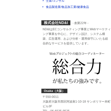
士業/コンサル
食品製造業/食品加工業/健康食品
株式会社ND&I
- 創業22年 -
ND&IはECコンサルティング事業とWebマーケティ
ング事業を中心に、デザイン設計、システム構
築、広告運用、および分析・運用保守にいたる総
合的なサービスを提供しています。
Osaka（大阪）
〒550-0011
大阪府大阪市西区阿波座1-10-18 サンポリマー本町
ビル3F