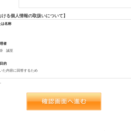
おける個人情報の取扱いについて】
たは名称
理者
掛 誠至
目的
いた内容に回答するため
者提供について
す
法令等による場合を除いて第三者に提供することはありません。
いの委託について
取扱いの全部又は、一部を委託することはありません。
報の開示等および問い合わせ窓口について
より、当社が保有する開示対象個人情報の利用目的の通知・開示・内容の訂正・追