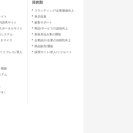
目的別
ブランディング/企業価値向上
サイト
来店促進
料請求サイト
顧客サポート
求人ポータルサイト
商品/サービスの認知向上
は行っておりませ
索システム
新規見込み客の開拓
カスタマイズ
企業紹介/企業の信頼性向上
商品販売/通販
 (ワードプレス) 導入
採用サイト/求人/リクルート
に必要かつ適切な措
イト構築
ステム
ス
タジオ）
のご提供を拒否され
応ができない場合が
何らの賠償責任等を