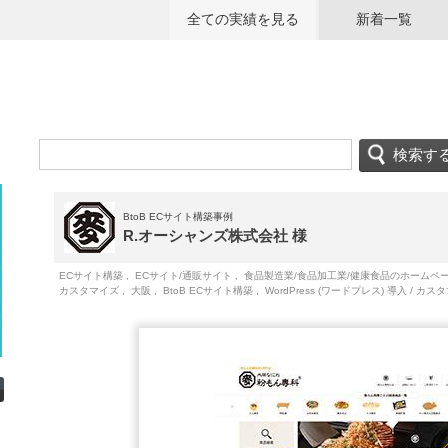
全ての実績を見る
新着一覧
BtoB ECサイト構築事例
R.オーシャンズ株式会社 様
ECサイト構築
,
ECサイト/通販サイト
,
食品製造業/食品加工業/健康食品のホームペ
カスタマイズ
,
大阪
,
BtoB ECサイト構築
,
WordPress (ワードプレス) 導入 / カ