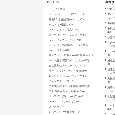
サービス
業種別
の停止・消去および
開示等に応ずる窓口
ECサイト構築
飲食店
シングルページ・パララックス
アパレ
ページ
越境EC/多言語/海外向けサイト
（７）本人が容易に認
美容関
ECサイト/通販サイト
クッキーやウェブビ
不動産
ネットショップ商品ページ
ん。
事例
スマホ（スマートフォン）サイト
小売/
ランディングページ（LPO）
（８）個人情報の安全
スクー
ホームページ制作/Webサイト構築
ージ制
取得した個人情報に
Webシステム構築
スポー
置を講じます。 お
リスティング広告 / Web広告 運用代行
例
サイト運営/更新代行/コンサル/保守
製造業
例
（９）個人情報保護方
会社案内/カタログ/パンフレット
税理士
リーフレット/チラシ/ビラ/販促物
当社ホームページの
社会保
ロゴタイプ・ロゴマークデザイン
人材派
キャラクターデザイン
（１０）ご本人の権利
例
撮影/商品撮影/モデル撮影/動画制作
病院/
当社に対する個人情
楽天 自動更新ツール[RakuRaku]
ームペ
た場合、当社は、上
オンライン接客ツール[Zopim]
食品製
ございます。また、
ページ
Google ストリートビュー
負いません。
ペッ
スマホアプリ
事例 
レスポンシブWebデザイン
（１１）当社の個人情
その