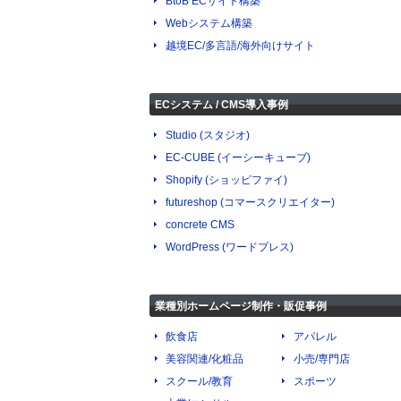
BtoB ECサイト構築
Webシステム構築
越境EC/多言語/海外向けサイト
ECシステム / CMS導入事例
Studio (スタジオ)
EC-CUBE (イーシーキューブ)
Shopify (ショッピファイ)
futureshop (コマースクリエイター)
concrete CMS
WordPress (ワードプレス)
業種別ホームページ制作・販促事例
飲食店
アパレル
美容関連/化粧品
小売/専門店
スクール/教育
スポーツ