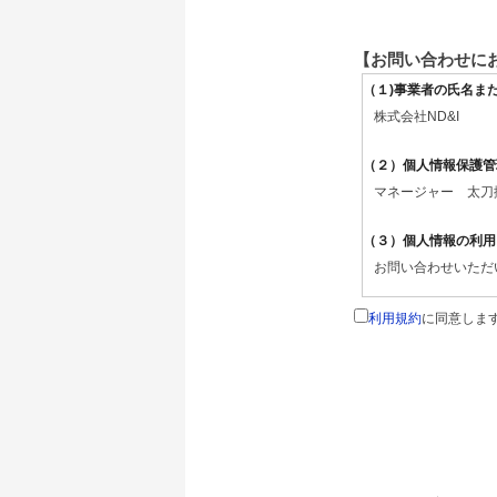
【お問い合わせに
（１)事業者の氏名ま
株式会社ND&I
（２）個人情報保護管
マネージャー 太刀
（３）個人情報の利用
お問い合わせいただ
（４）個人情報の第三
利用規約
に同意しま
取得した個人情報は
（５）個人情報の取扱
取得した個人情報の
（６）開示対象個人情
ご本人からの求めに