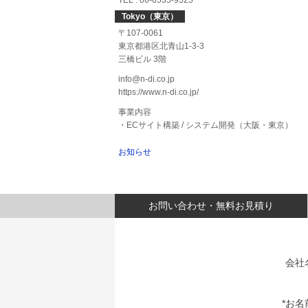
TEL : 06-6535-9525
Tokyo（東京）
〒107-0061
東京都港区北青山1-3-3
三橋ビル 3階
info@n-di.co.jp
https://www.n-di.co.jp/
事業内容
・ECサイト構築 / システム開発（大阪・東京）
お知らせ
お問い合わせ・無料お見積り
会社
*お名