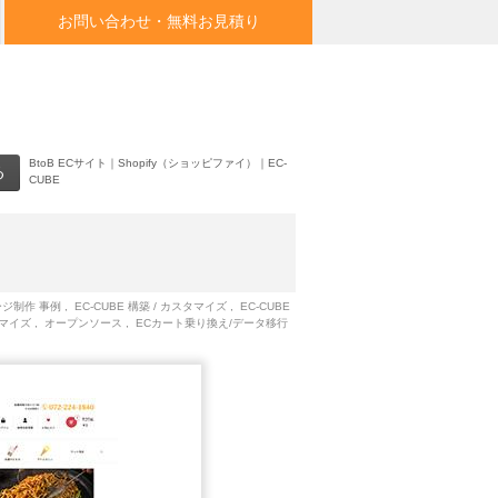
お問い合わせ・無料お見積り
BtoB ECサイト
｜
Shopify（ショッピファイ）
｜
EC-
CUBE
ージ制作 事例
,
EC-CUBE 構築 / カスタマイズ
,
EC-CUBE
スタマイズ
,
オープンソース
,
ECカート乗り換え/データ移行