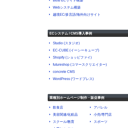
BtoB ECサイト構築
Webシステム構築
越境EC/多言語/海外向けサイト
ECシステム / CMS導入事例
Studio (スタジオ)
EC-CUBE (イーシーキューブ)
Shopify (ショッピファイ)
futureshop (コマースクリエイター)
concrete CMS
WordPress (ワードプレス)
業種別ホームページ制作・販促事例
飲食店
アパレル
美容関連/化粧品
小売/専門店
スクール/教育
スポーツ