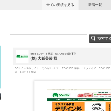
全ての実績を見る
新着一覧
BtoB ECサイト構築 EC-CUBE制作事例
(株) 大阪美装 様
ECサイト/通販サイト
,
その他サービス
,
EC-CUBE 構築 / カスタマイズ
,
EC-CUB
築
,
ECサイト構築