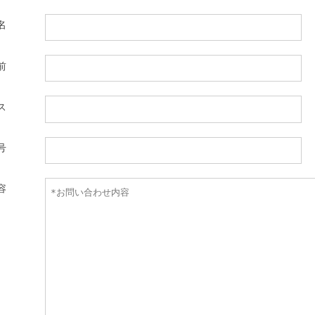
名
前
ス
号
容