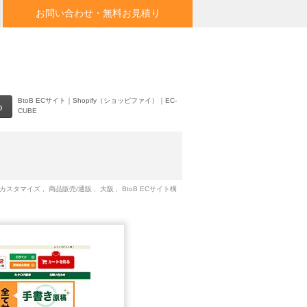
お問い合わせ・無料お見積り
BtoB ECサイト
｜
Shopify（ショッピファイ）
｜
EC-
CUBE
E カスタマイズ
,
商品販売/通販
,
大阪
,
BtoB ECサイト構