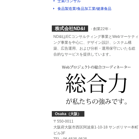
士業/コンサル
食品製造業/食品加工業/健康食品
株式会社ND&I
- 創業22年 -
ND&IはECコンサルティング事業とWebマーケティ
ング事業を中心に、デザイン設計、システム構
築、広告運用、および分析・運用保守にいたる総
合的なサービスを提供しています。
Osaka（大阪）
〒550-0011
大阪府大阪市西区阿波座1-10-18 サンポリマー本町
ビル3F